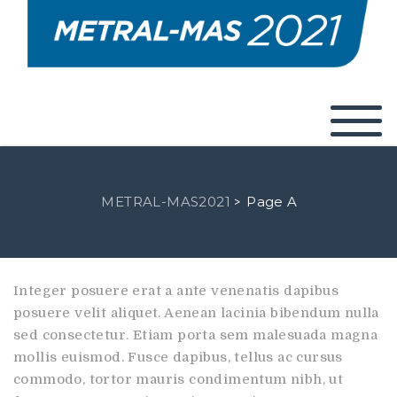
METRAL-MAS2021
Page A
>
Integer posuere erat a ante venenatis dapibus
posuere velit aliquet. Aenean lacinia bibendum nulla
sed consectetur. Etiam porta sem malesuada magna
mollis euismod. Fusce dapibus, tellus ac cursus
commodo, tortor mauris condimentum nibh, ut