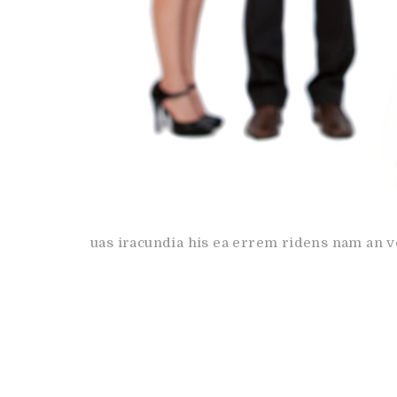
uas iracundia his ea errem ridens nam an 